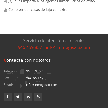
¿Qué les importa a los agentes inmobiliarios de éxito?
Cómo vender casas de lujo con éxito
Servicio de atención al cliente:
946 459 857
-
info@inmogesco.com
C
ontacta
con nosotros
Teléfono:
946 459 857
Fax:
944 945 126
Email:
info@inmogesco.com