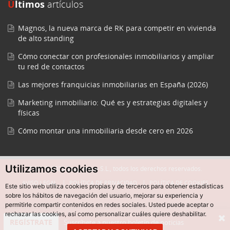
Últimos
artículos
Magnos, la nueva marca de RK para competir en vivienda
de alto standing
Cómo conectar con profesionales inmobiliarios y ampliar
tu red de contactos
Las mejores franquicias inmobiliarias en España (2026)
Marketing inmobiliario: Qué es y estrategias digitales y
físicas
Cómo montar una inmobiliaria desde cero en 2026
Utilizamos cookies
© 2015-2025 Easycreate S.L., todos los derechos reservados.
AVISO LEGAL
POLÍTICA DE PRIVACIDAD
POLÍTICA DE COOKIES
Este sitio web utiliza cookies propias y de terceros para obtener estadísticas
sobre los hábitos de navegación del usuario, mejorar su experiencia y
permitirle compartir contenidos en redes sociales. Usted puede aceptar o
rechazar las cookies, así como personalizar cuáles quiere deshabilitar.
REGÍSTRATE
Suscríbete a nuestro boletín de noticias