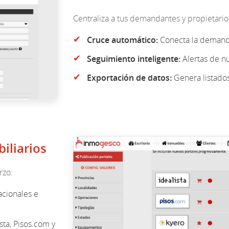
Centraliza a tus demandantes y propietari
✔
Cruce automático:
Conecta la demanda 
✔
Seguimiento inteligente:
Alertas de nu
✔
Exportación de datos:
Genera listados 
iliarios
rzo:
acionales e
sta, Pisos.com y