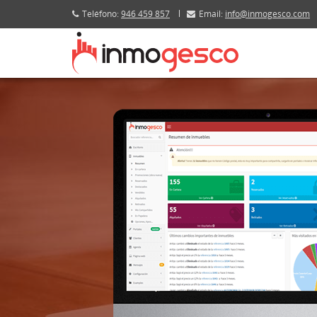
Teléfono:
946 459 857
Email:
info@inmogesco.com