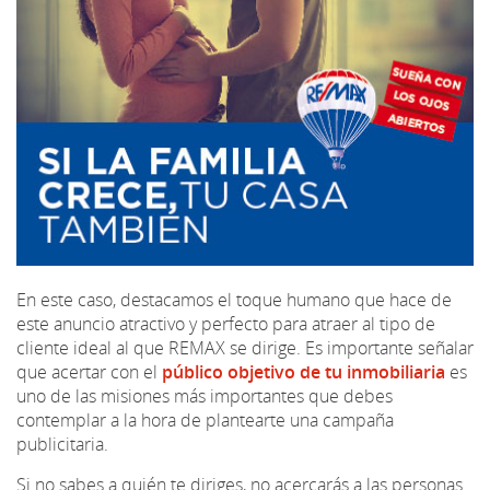
En este caso, destacamos el toque humano que hace de
este anuncio atractivo y perfecto para atraer al tipo de
cliente ideal al que REMAX se dirige. Es importante señalar
que acertar con el
público objetivo de tu inmobiliaria
es
uno de las misiones más importantes que debes
contemplar a la hora de plantearte una campaña
publicitaria.
Si no sabes a quién te diriges, no acercarás a las personas