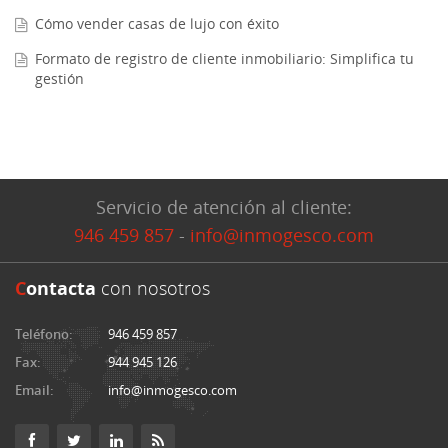
Cómo vender casas de lujo con éxito
Formato de registro de cliente inmobiliario: Simplifica tu
gestión
Servicio de atención al cliente:
946 459 857
-
info@inmogesco.com
C
ontacta
con nosotros
Teléfono:
946 459 857
Fax:
944 945 126
Email:
info@inmogesco.com