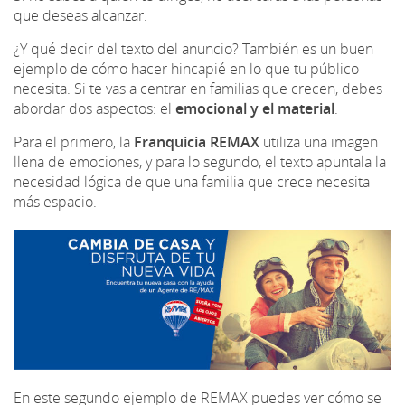
que deseas alcanzar.
¿Y qué decir del texto del anuncio? También es un buen
ejemplo de cómo hacer hincapié en lo que tu público
necesita. Si te vas a centrar en familias que crecen, debes
abordar dos aspectos: el
emocional y el material
.
Para el primero, la
Franquicia REMAX
utiliza una imagen
llena de emociones, y para lo segundo, el texto apuntala la
necesidad lógica de que una familia que crece necesita
más espacio.
En este segundo ejemplo de REMAX puedes ver cómo se