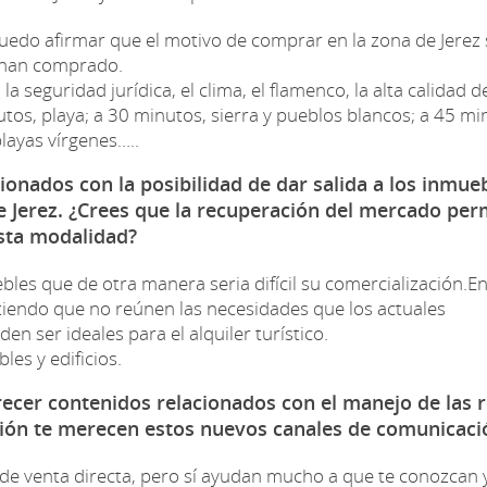
uedo afirmar que el motivo de comprar en la zona de Jerez 
 han comprado.
la seguridad jurídica, el clima, el flamenco, la alta calidad d
os, playa; a 30 minutos, sierra y pueblos blancos; a 45 mi
playas vírgenes…..
onados con la posibilidad de dar salida a los inmue
 de Jerez. ¿Crees que la recuperación del mercado per
esta modalidad?
ebles que de otra manera seria difícil su comercialización.E
iendo que no reúnen las necesidades que los actuales
 ser ideales para el alquiler turístico.
es y edificios.
cer contenidos relacionados con el manejo de las 
inión te merecen estos nuevos canales de comunicaci
 de venta directa, pero sí ayudan mucho a que te conozcan 