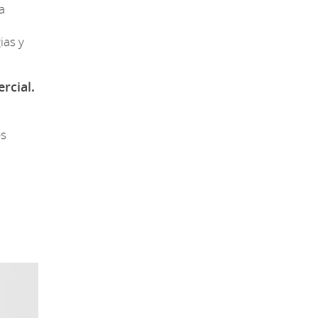
a
ias y
rcial.
es