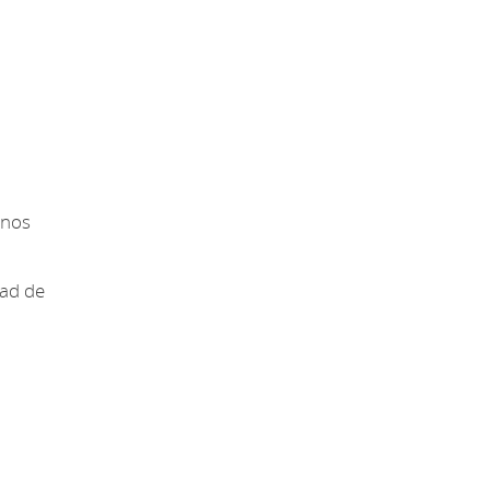
inos
dad de