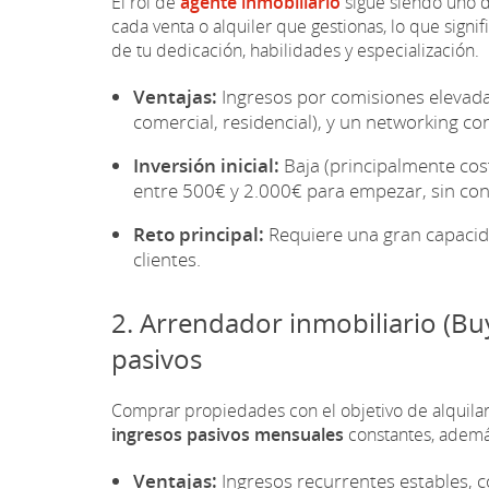
El rol de
agente inmobiliario
sigue siendo uno d
cada venta o alquiler que gestionas, lo que sign
de tu dedicación, habilidades y especialización.
Ventajas:
Ingresos por comisiones elevadas,
comercial, residencial), y un networking c
Inversión inicial:
Baja (principalmente cost
entre 500€ y 2.000€ para empezar, sin conta
Reto principal:
Requiere una gran capacida
clientes.
2. Arrendador inmobiliario (Buy-
pasivos
Comprar propiedades con el objetivo de alquilar
ingresos pasivos mensuales
constantes, además 
Ventajas:
Ingresos recurrentes estables, c