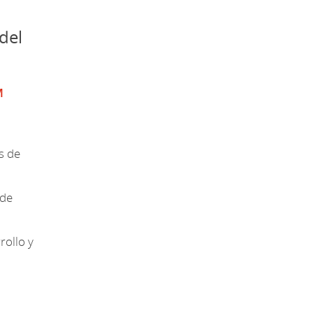
 del
M
s de
ede
rollo y