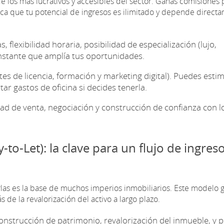
e los más lucrativos y accesibles del sector. Ganas comisiones 
ifica que tu potencial de ingresos es ilimitado y depende direct
 flexibilidad horaria, posibilidad de especialización (lujo,
onstante que amplía tus oportunidades.
es de licencia, formación y marketing digital). Puedes esti
r gastos de oficina si decides tenerla.
d de venta, negociación y construcción de confianza con l
to-Let): la clave para un flujo de ingres
las es la base de muchos imperios inmobiliarios. Este modelo 
de la revalorización del activo a largo plazo.
onstrucción de patrimonio, revalorización del inmueble, y p