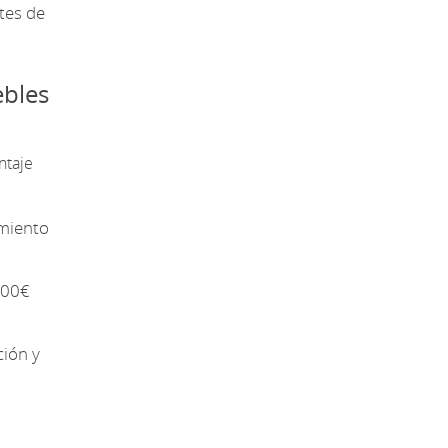
tes de
ebles
ntaje
imiento
000€
ción y