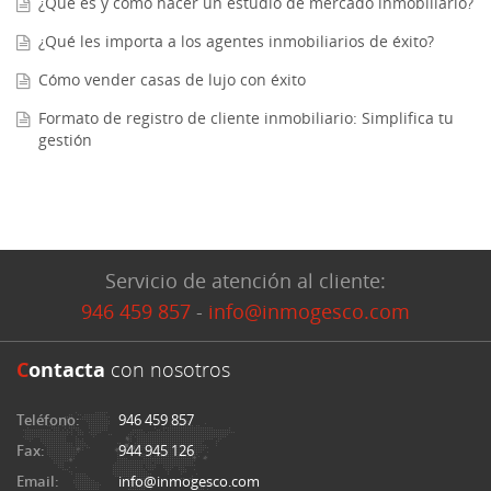
¿Qué es y cómo hacer un estudio de mercado inmobiliario?
¿Qué les importa a los agentes inmobiliarios de éxito?
Cómo vender casas de lujo con éxito
Formato de registro de cliente inmobiliario: Simplifica tu
gestión
Servicio de atención al cliente:
946 459 857
-
info@inmogesco.com
C
ontacta
con nosotros
Teléfono:
946 459 857
Fax:
944 945 126
Email:
info@inmogesco.com