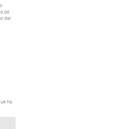
el
io de
or del
que ha