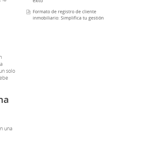
éxito
Formato de registro de cliente
inmobiliario: Simplifica tu gestión
n
 a
un solo
debe
na
en una