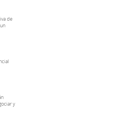
tiva de
 un
ncial
án
ociar y