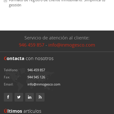
gestión
Servicio de atención al cliente:
946 459 857
-
info@inmogesco.com
C
ontacta
con nosotros
Teléfono:
946 459 857
Fax:
944 945 126
Email:
info@inmogesco.com
Últimos
artículos