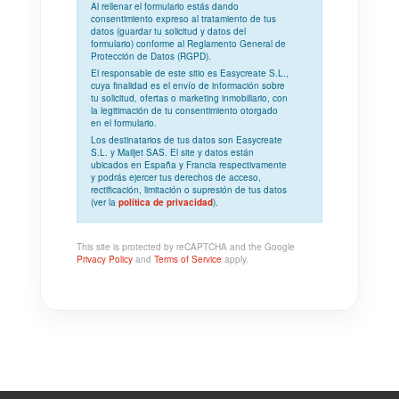
Al rellenar el formulario estás dando
consentimiento expreso
al tratamiento de tus
datos (guardar tu solicitud y datos del
formulario) conforme al
Reglamento General de
Protección de Datos (RGPD)
.
El responsable de este sitio es Easycreate S.L.,
cuya
finalidad
es el envío de información sobre
tu solicitud, ofertas o marketing inmobiliario, con
la
legitimación
de tu consentimiento otorgado
en el formulario.
Los
destinatarios
de tus datos son Easycreate
S.L. y Mailjet SAS. El site y datos están
ubicados en España y Francia respectivamente
y podrás ejercer tus derechos de acceso,
rectificación, limitación o supresión de tus datos
(ver la
política de privacidad
).
This site is protected by reCAPTCHA and the Google
Privacy Policy
and
Terms of Service
apply.