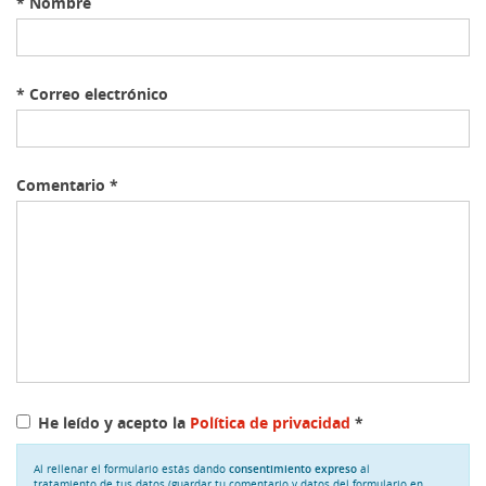
*
Nombre
*
Correo electrónico
Comentario
*
He leído y acepto la
Política de privacidad
*
Al rellenar el formulario estás dando
consentimiento expreso
al
tratamiento de tus datos (guardar tu comentario y datos del formulario en