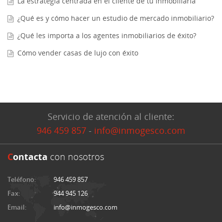
La estrategia centrada en el cliente de tu inmobiliaria
¿Qué es y cómo hacer un estudio de mercado inmobiliario?
¿Qué les importa a los agentes inmobiliarios de éxito?
Cómo vender casas de lujo con éxito
Servicio de atención al cliente:
946 459 857
-
info@inmogesco.com
C
ontacta
con nosotros
Teléfono:
946 459 857
Fax:
944 945 126
Email:
info@inmogesco.com