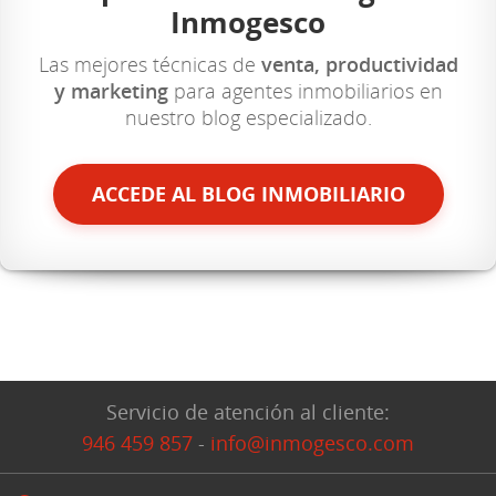
Inmogesco
Las mejores técnicas de
venta, productividad
y marketing
para agentes inmobiliarios en
nuestro blog especializado.
ACCEDE AL BLOG INMOBILIARIO
Servicio de atención al cliente:
946 459 857
-
info@inmogesco.com