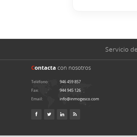
Servicio de
C
ontacta
con nosotros
Teléfono:
946 459 857
Fax:
944 945 126
Email:
info@inmogesco.com