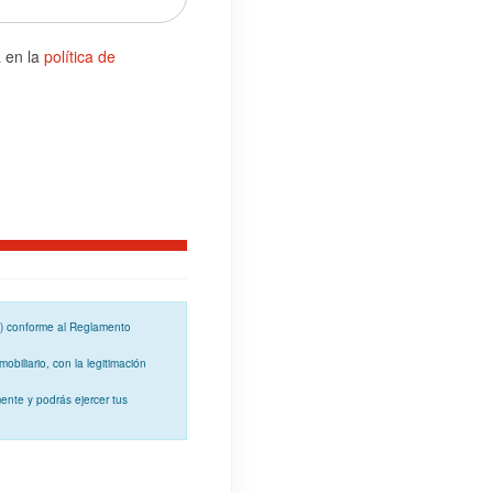
a en la
política de
o) conforme al
Reglamento
mobiliario, con la
legitimación
ente y podrás ejercer tus