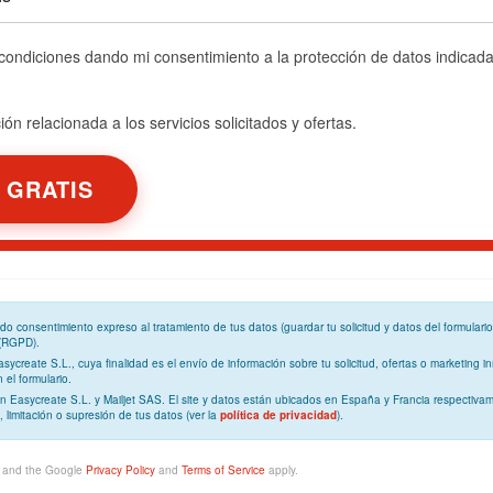
 condiciones dando mi consentimiento a la protección de datos indicad
ón relacionada a los servicios solicitados y ofertas.
ando
consentimiento expreso
al tratamiento de tus datos (guardar tu solicitud y datos del formulari
 (RGPD)
.
Easycreate S.L., cuya
finalidad
es el envío de información sobre tu solicitud, ofertas o marketing in
el formulario.
n Easycreate S.L. y Mailjet SAS. El site y datos están ubicados en España y Francia respectivam
, limitación o supresión de tus datos (ver la
política de privacidad
).
A and the Google
Privacy Policy
and
Terms of Service
apply.