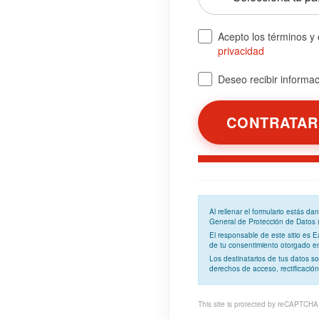
Acepto los términos y
privacidad
Deseo recibir informaci
Al rellenar el formulario estás d
General de Protección de Datos
El responsable de este sitio es 
de tu consentimiento otorgado en 
Los
destinatarios
de tus datos so
derechos de acceso, rectificación
This site is protected by reCAPTCH