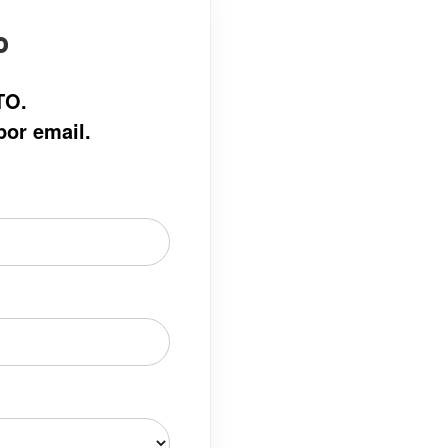
o
TO.
por email.