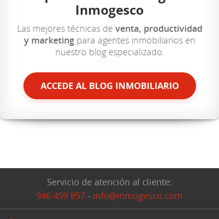
Inmogesco
Las mejores técnicas de
venta, productividad
y marketing
para agentes inmobiliarios en
nuestro blog especializado.
ACCEDE AL BLOG INMOBILIARIO
Servicio de atención al cliente:
946 459 857
-
info@inmogesco.com