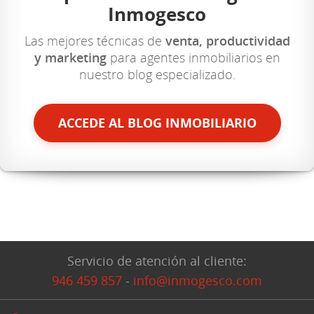
Inmogesco
Las mejores técnicas de
venta, productividad
y marketing
para agentes inmobiliarios en
nuestro blog especializado.
ACCEDE AL BLOG INMOBILIARIO
Servicio de atención al cliente:
946 459 857
-
info@inmogesco.com