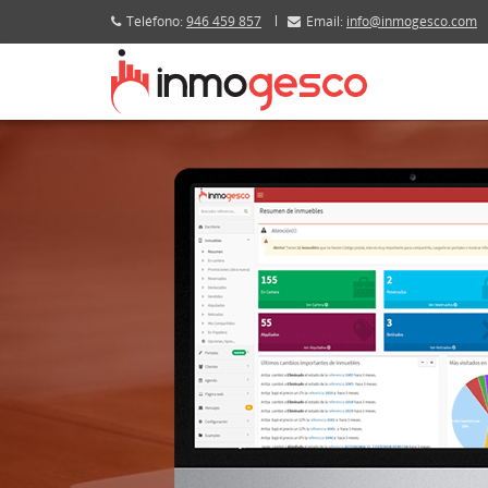
Teléfono:
946 459 857
Email:
info@inmogesco.com