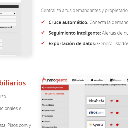
Centraliza a tus demandantes y propietari
✔
Cruce automático:
Conecta la demanda 
✔
Seguimiento inteligente:
Alertas de nu
✔
Exportación de datos:
Genera listados 
iliarios
rzo:
acionales e
sta, Pisos.com y