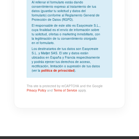
Al rellenar el formulario estás dando
consentimiento expreso
al tratamiento de tus
datos (guardar tu solicitud y datos del
formulario) conforme al
Reglamento General de
Protección de Datos (RGPD)
.
El responsable de este sitio es Easycreate S.L.,
cuya
finalidad
es el envío de información sobre
tu solicitud, ofertas o marketing inmobiliario, con
la
legitimación
de tu consentimiento otorgado
en el formulario.
Los
destinatarios
de tus datos son Easycreate
S.L. y Mailjet SAS. El site y datos están
ubicados en España y Francia respectivamente
y podrás ejercer tus derechos de acceso,
rectificación, limitación o supresión de tus datos
(ver la
política de privacidad
).
This site is protected by reCAPTCHA and the Google
Privacy Policy
and
Terms of Service
apply.