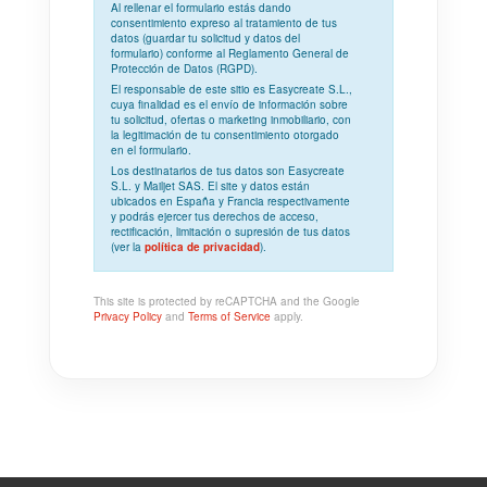
Al rellenar el formulario estás dando
consentimiento expreso
al tratamiento de tus
datos (guardar tu solicitud y datos del
formulario) conforme al
Reglamento General de
Protección de Datos (RGPD)
.
El responsable de este sitio es Easycreate S.L.,
cuya
finalidad
es el envío de información sobre
tu solicitud, ofertas o marketing inmobiliario, con
la
legitimación
de tu consentimiento otorgado
en el formulario.
Los
destinatarios
de tus datos son Easycreate
S.L. y Mailjet SAS. El site y datos están
ubicados en España y Francia respectivamente
y podrás ejercer tus derechos de acceso,
rectificación, limitación o supresión de tus datos
(ver la
política de privacidad
).
This site is protected by reCAPTCHA and the Google
Privacy Policy
and
Terms of Service
apply.