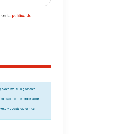
a en la
política de
o) conforme al
Reglamento
mobiliario, con la
legitimación
ente y podrás ejercer tus