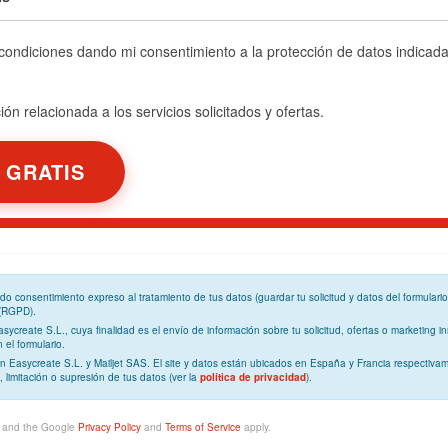
 condiciones dando mi consentimiento a la protección de datos indicad
ón relacionada a los servicios solicitados y ofertas.
ando
consentimiento expreso
al tratamiento de tus datos (guardar tu solicitud y datos del formulari
 (RGPD)
.
Easycreate S.L., cuya
finalidad
es el envío de información sobre tu solicitud, ofertas o marketing in
el formulario.
n Easycreate S.L. y Mailjet SAS. El site y datos están ubicados en España y Francia respectivam
, limitación o supresión de tus datos (ver la
política de privacidad
).
A and the Google
Privacy Policy
and
Terms of Service
apply.