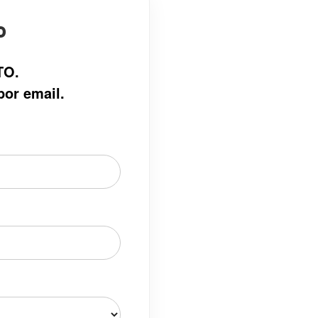
o
TO.
por email.