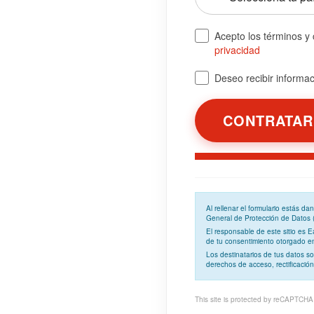
Acepto los términos y
privacidad
Deseo recibir informaci
Al rellenar el formulario estás d
General de Protección de Datos
El responsable de este sitio es 
de tu consentimiento otorgado en 
Los
destinatarios
de tus datos so
derechos de acceso, rectificación
This site is protected by reCAPTCH