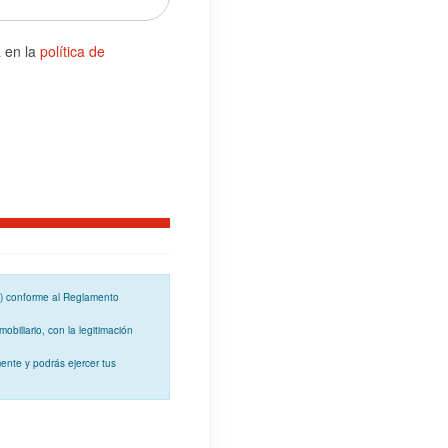
a en la
política de
o) conforme al
Reglamento
mobiliario, con la
legitimación
ente y podrás ejercer tus