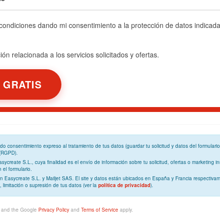
 condiciones dando mi consentimiento a la protección de datos indicad
ón relacionada a los servicios solicitados y ofertas.
ando
consentimiento expreso
al tratamiento de tus datos (guardar tu solicitud y datos del formulari
 (RGPD)
.
Easycreate S.L., cuya
finalidad
es el envío de información sobre tu solicitud, ofertas o marketing in
el formulario.
n Easycreate S.L. y Mailjet SAS. El site y datos están ubicados en España y Francia respectivam
, limitación o supresión de tus datos (ver la
política de privacidad
).
A and the Google
Privacy Policy
and
Terms of Service
apply.