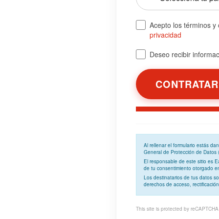
Acepto los términos y
privacidad
Deseo recibir informaci
Al rellenar el formulario estás d
General de Protección de Datos
El responsable de este sitio es 
de tu consentimiento otorgado en 
Los
destinatarios
de tus datos so
derechos de acceso, rectificación
This site is protected by reCAPTCH