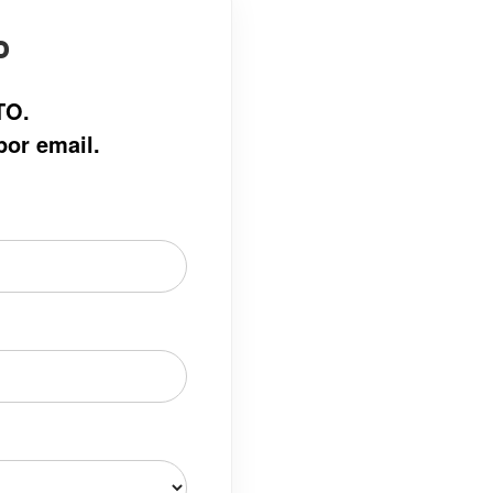
o
TO.
por email.