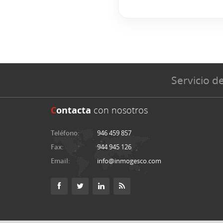
Servicio de
C
ontacta
con nosotros
Teléfono:
946 459 857
Fax:
944 945 126
Email:
info@inmogesco.com