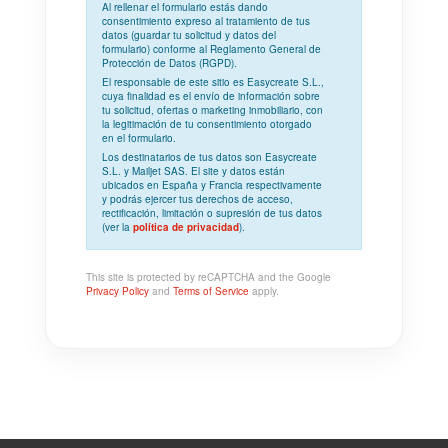
Al rellenar el formulario estás dando
consentimiento expreso
al tratamiento de tus
datos (guardar tu solicitud y datos del
formulario) conforme al
Reglamento General de
Protección de Datos (RGPD)
.
El responsable de este sitio es Easycreate S.L.,
cuya
finalidad
es el envío de información sobre
tu solicitud, ofertas o marketing inmobiliario, con
la
legitimación
de tu consentimiento otorgado
en el formulario.
Los
destinatarios
de tus datos son Easycreate
S.L. y Mailjet SAS. El site y datos están
ubicados en España y Francia respectivamente
y podrás ejercer tus derechos de acceso,
rectificación, limitación o supresión de tus datos
(ver la
política de privacidad
).
This site is protected by reCAPTCHA and the Google
Privacy Policy
and
Terms of Service
apply.