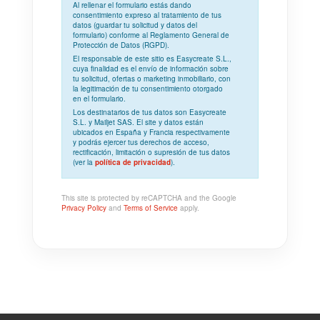
Al rellenar el formulario estás dando
consentimiento expreso
al tratamiento de tus
datos (guardar tu solicitud y datos del
formulario) conforme al
Reglamento General de
Protección de Datos (RGPD)
.
El responsable de este sitio es Easycreate S.L.,
cuya
finalidad
es el envío de información sobre
tu solicitud, ofertas o marketing inmobiliario, con
la
legitimación
de tu consentimiento otorgado
en el formulario.
Los
destinatarios
de tus datos son Easycreate
S.L. y Mailjet SAS. El site y datos están
ubicados en España y Francia respectivamente
y podrás ejercer tus derechos de acceso,
rectificación, limitación o supresión de tus datos
(ver la
política de privacidad
).
This site is protected by reCAPTCHA and the Google
Privacy Policy
and
Terms of Service
apply.