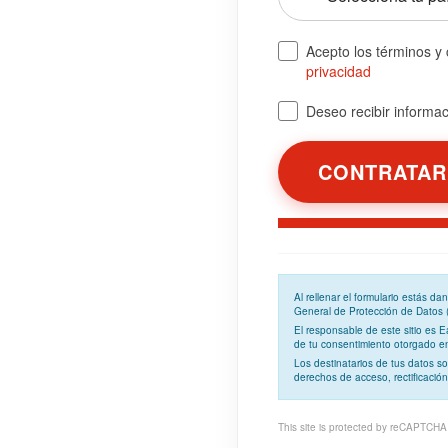
Acepto los términos y
privacidad
Deseo recibir informaci
Al rellenar el formulario estás d
General de Protección de Datos
El responsable de este sitio es 
de tu consentimiento otorgado en 
Los
destinatarios
de tus datos so
derechos de acceso, rectificación
This site is protected by reCAPTCH