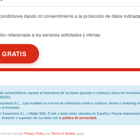
 condiciones dando mi consentimiento a la protección de datos indicad
ón relacionada a los servicios solicitados y ofertas.
ando
consentimiento expreso
al tratamiento de tus datos (guardar tu solicitud y datos del formulari
 (RGPD)
.
Easycreate S.L., cuya
finalidad
es el envío de información sobre tu solicitud, ofertas o marketing in
el formulario.
n Easycreate S.L. y Mailjet SAS. El site y datos están ubicados en España y Francia respectivam
, limitación o supresión de tus datos (ver la
política de privacidad
).
A and the Google
Privacy Policy
and
Terms of Service
apply.