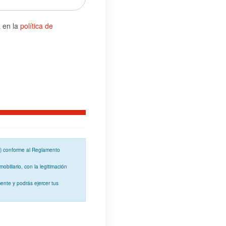
a en la
política de
o) conforme al
Reglamento
mobiliario, con la
legitimación
ente y podrás ejercer tus