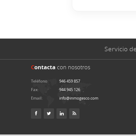
Servicio de
C
ontacta
con nosotros
Teléfono:
946 459 857
Fax:
944 945 126
Email:
info@inmogesco.com