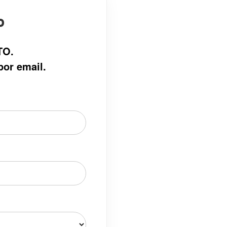
o
TO.
por email.