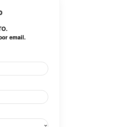
o
TO.
por email.