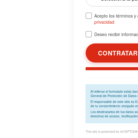
Acepto los términos y
privacidad
Deseo recibir informaci
Al rellenar el formulario estás d
General de Protección de Datos
El responsable de este sitio es 
de tu consentimiento otorgado en 
Los
destinatarios
de tus datos so
derechos de acceso, rectificación
This site is protected by reCAPTCH