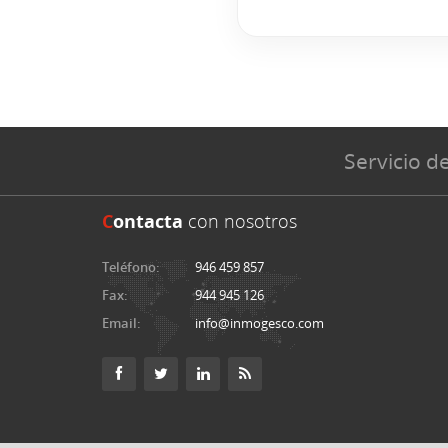
Servicio de
C
ontacta
con nosotros
Teléfono:
946 459 857
Fax:
944 945 126
Email:
info@inmogesco.com