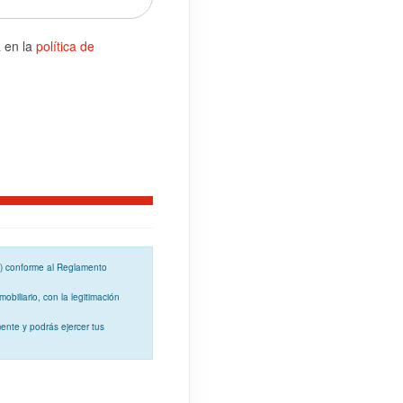
a en la
política de
o) conforme al
Reglamento
mobiliario, con la
legitimación
ente y podrás ejercer tus