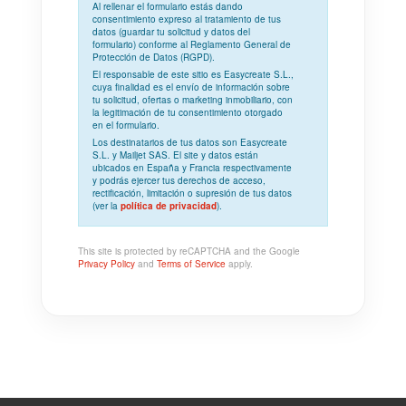
Al rellenar el formulario estás dando
consentimiento expreso
al tratamiento de tus
datos (guardar tu solicitud y datos del
formulario) conforme al
Reglamento General de
Protección de Datos (RGPD)
.
El responsable de este sitio es Easycreate S.L.,
cuya
finalidad
es el envío de información sobre
tu solicitud, ofertas o marketing inmobiliario, con
la
legitimación
de tu consentimiento otorgado
en el formulario.
Los
destinatarios
de tus datos son Easycreate
S.L. y Mailjet SAS. El site y datos están
ubicados en España y Francia respectivamente
y podrás ejercer tus derechos de acceso,
rectificación, limitación o supresión de tus datos
(ver la
política de privacidad
).
This site is protected by reCAPTCHA and the Google
Privacy Policy
and
Terms of Service
apply.