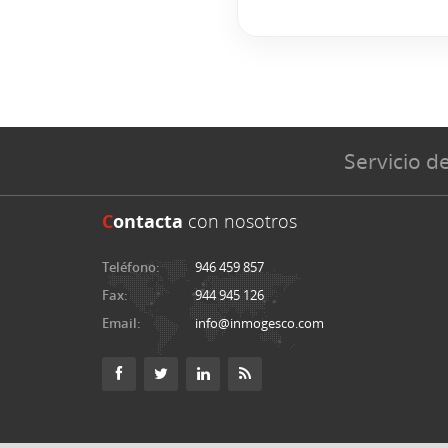
Servicio de
C
ontacta
con nosotros
Teléfono:
946 459 857
Fax:
944 945 126
Email:
info@inmogesco.com