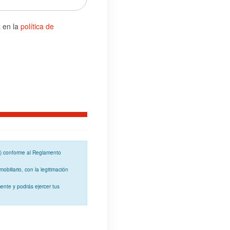
a en la
política de
o) conforme al
Reglamento
mobiliario, con la
legitimación
ente y podrás ejercer tus