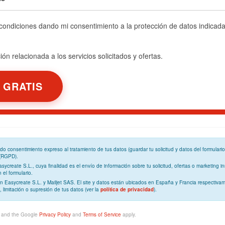
 condiciones dando mi consentimiento a la protección de datos indicad
ón relacionada a los servicios solicitados y ofertas.
ando
consentimiento expreso
al tratamiento de tus datos (guardar tu solicitud y datos del formulari
 (RGPD)
.
Easycreate S.L., cuya
finalidad
es el envío de información sobre tu solicitud, ofertas o marketing in
el formulario.
n Easycreate S.L. y Mailjet SAS. El site y datos están ubicados en España y Francia respectivam
, limitación o supresión de tus datos (ver la
política de privacidad
).
A and the Google
Privacy Policy
and
Terms of Service
apply.