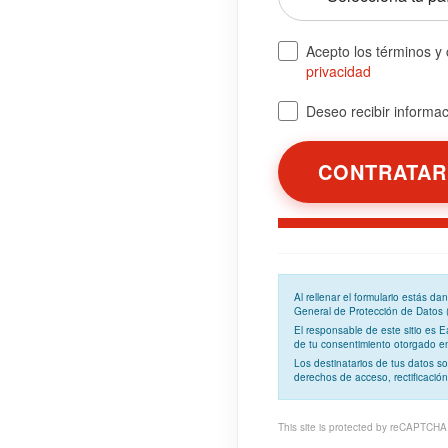
Acepto los términos y
privacidad
Deseo recibir informaci
Al rellenar el formulario estás d
General de Protección de Datos
El responsable de este sitio es 
de tu consentimiento otorgado en 
Los
destinatarios
de tus datos so
derechos de acceso, rectificación
This site is protected by reCAPTCH