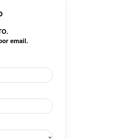
o
TO.
por email.