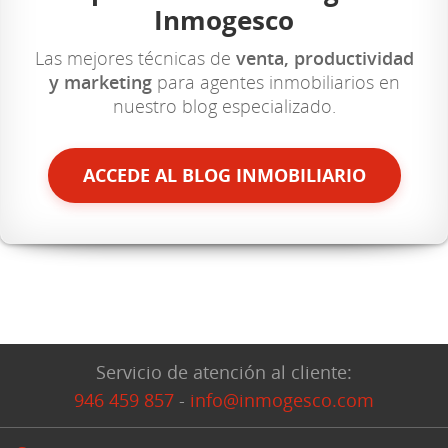
Inmogesco
Las mejores técnicas de
venta, productividad
y marketing
para agentes inmobiliarios en
nuestro blog especializado.
ACCEDE AL BLOG INMOBILIARIO
Servicio de atención al cliente:
946 459 857
-
info@inmogesco.com