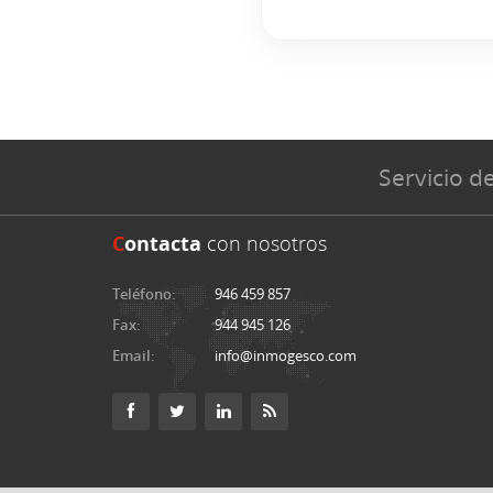
Servicio de
C
ontacta
con nosotros
Teléfono:
946 459 857
Fax:
944 945 126
Email:
info@inmogesco.com