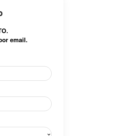
o
TO.
por email.