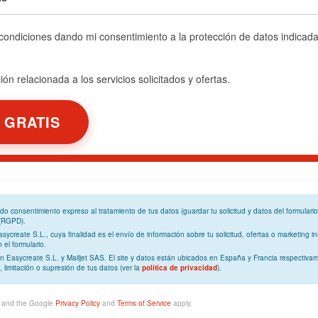
 condiciones dando mi consentimiento a la protección de datos indicad
ón relacionada a los servicios solicitados y ofertas.
ando
consentimiento expreso
al tratamiento de tus datos (guardar tu solicitud y datos del formulari
 (RGPD)
.
Easycreate S.L., cuya
finalidad
es el envío de información sobre tu solicitud, ofertas o marketing in
el formulario.
n Easycreate S.L. y Mailjet SAS. El site y datos están ubicados en España y Francia respectivam
, limitación o supresión de tus datos (ver la
política de privacidad
).
A and the Google
Privacy Policy
and
Terms of Service
apply.