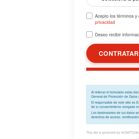
Acepto los términos y
privacidad
Deseo recibir informaci
Al rellenar el formulario estás d
General de Protección de Datos
El responsable de este sitio es 
de tu consentimiento otorgado en 
Los
destinatarios
de tus datos so
derechos de acceso, rectificación
This site is protected by reCAPTCH