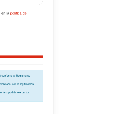
a en la
política de
o) conforme al
Reglamento
mobiliario, con la
legitimación
ente y podrás ejercer tus