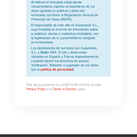
Al rellenar el formulario estás dando
consentimiento expreso
al tratamiento de tus
datos (guardar tu solicitud y datos del
formulario) conforme al
Reglamento General de
Protección de Datos (RGPD)
.
El responsable de este sitio es Easycreate S.L.,
cuya
finalidad
es el envío de información sobre
tu solicitud, ofertas o marketing inmobiliario, con
la
legitimación
de tu consentimiento otorgado
en el formulario.
Los
destinatarios
de tus datos son Easycreate
S.L. y Mailjet SAS. El site y datos están
ubicados en España y Francia respectivamente
y podrás ejercer tus derechos de acceso,
rectificación, limitación o supresión de tus datos
(ver la
política de privacidad
).
This site is protected by reCAPTCHA and the Google
Privacy Policy
and
Terms of Service
apply.