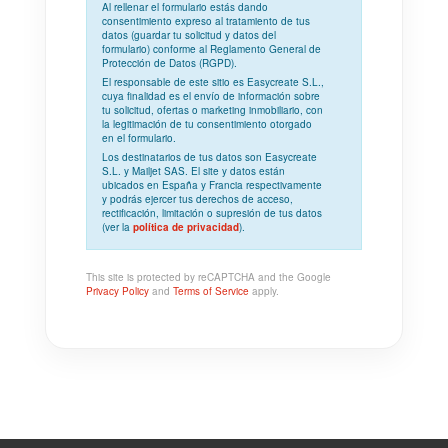
Al rellenar el formulario estás dando
consentimiento expreso
al tratamiento de tus
datos (guardar tu solicitud y datos del
formulario) conforme al
Reglamento General de
Protección de Datos (RGPD)
.
El responsable de este sitio es Easycreate S.L.,
cuya
finalidad
es el envío de información sobre
tu solicitud, ofertas o marketing inmobiliario, con
la
legitimación
de tu consentimiento otorgado
en el formulario.
Los
destinatarios
de tus datos son Easycreate
S.L. y Mailjet SAS. El site y datos están
ubicados en España y Francia respectivamente
y podrás ejercer tus derechos de acceso,
rectificación, limitación o supresión de tus datos
(ver la
política de privacidad
).
This site is protected by reCAPTCHA and the Google
Privacy Policy
and
Terms of Service
apply.