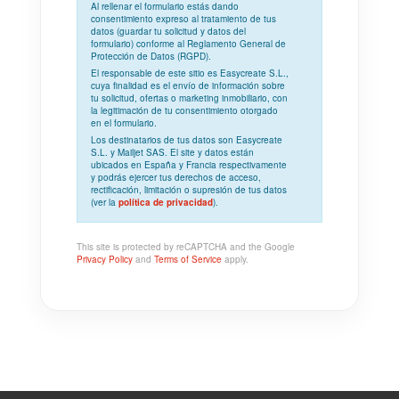
Al rellenar el formulario estás dando
consentimiento expreso
al tratamiento de tus
datos (guardar tu solicitud y datos del
formulario) conforme al
Reglamento General de
Protección de Datos (RGPD)
.
El responsable de este sitio es Easycreate S.L.,
cuya
finalidad
es el envío de información sobre
tu solicitud, ofertas o marketing inmobiliario, con
la
legitimación
de tu consentimiento otorgado
en el formulario.
Los
destinatarios
de tus datos son Easycreate
S.L. y Mailjet SAS. El site y datos están
ubicados en España y Francia respectivamente
y podrás ejercer tus derechos de acceso,
rectificación, limitación o supresión de tus datos
(ver la
política de privacidad
).
This site is protected by reCAPTCHA and the Google
Privacy Policy
and
Terms of Service
apply.