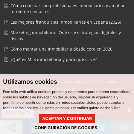
Cómo conectar con profesionales inmobiliarios y ampliar
tu red de contactos
Las mejores franquicias inmobiliarias en España (2026)
Marketing inmobiliario: Qué es y estrategias digitales y
físicas
Cómo montar una inmobiliaria desde cero en 2026
¿Qué es MLS inmobiliaria y para qué sirve?
Utilizamos cookies
© 2015-2025 Easycreate S.L., todos los derechos reservados.
AVISO LEGAL
POLÍTICA DE PRIVACIDAD
POLÍTICA DE COOKIES
Este sitio web utiliza cookies propias y de terceros para obtener estadísticas
sobre los hábitos de navegación del usuario, mejorar su experiencia y
permitirle compartir contenidos en redes sociales. Usted puede aceptar o
rechazar las cookies, así como personalizar cuáles quiere deshabilitar.
REGÍSTRATE
Suscríbete a nuestro boletín de noticias
ACEPTAR Y CONTINUAR
CONFIGURACIÓN DE COOKIES