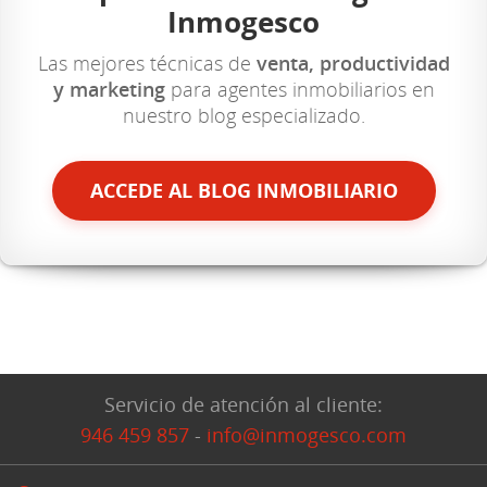
Inmogesco
Las mejores técnicas de
venta, productividad
y marketing
para agentes inmobiliarios en
nuestro blog especializado.
ACCEDE AL BLOG INMOBILIARIO
Servicio de atención al cliente:
946 459 857
-
info@inmogesco.com